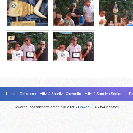
Home
Chi siamo
Attività Sportiva Giovanile
Attività Sportiva Seniores
Fo
www.nauticasanbartolomeo.it © 2026 •
Onweb
• 145054 visitatori